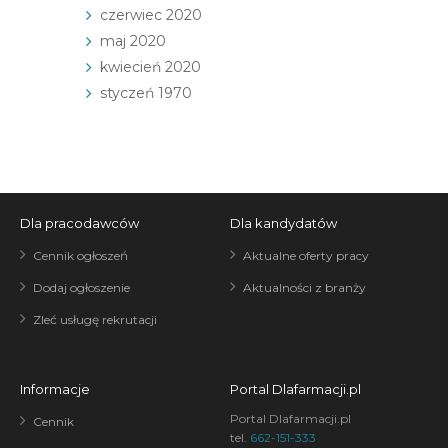
czerwiec 2020
maj 2020
kwiecień 2020
styczeń 1970
Dla pracodawców
Dla kandydatów
Cennik ogłoszeń
Aktualne oferty pracy
Dodaj ogłoszenie
Aktualności z branży
Zleć usługę rekrutacji
Informacje
Portal Dlafarmacji.pl
Portal Dlafarmacji.pl
Cennik
tel.
662-151-333