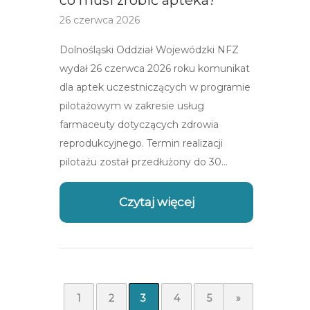
co musi zrobić apteka?
26 czerwca 2026
Dolnośląski Oddział Wojewódzki NFZ
wydał 26 czerwca 2026 roku komunikat
dla aptek uczestniczących w programie
pilotażowym w zakresie usług
farmaceuty dotyczących zdrowia
reprodukcyjnego. Termin realizacji
pilotażu został przedłużony do 30…
Czytaj więcej
1
2
3
4
5
...
»