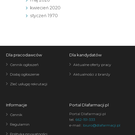
maj 2020
kwiecień 2020
styczeń 1970
Dla pracodawców
Dla kandydatów
Cennik ogłoszeń
Aktualne oferty pracy
Dodaj ogłoszenie
Aktualności z branży
Zleć usługę rekrutacji
Informacje
Portal Dlafarmacji.pl
Portal Dlafarmacji.pl
Cennik
tel.
662-151-333
Regulamin
e-mail :
biuro@dlafarmacji.pl
Polityka prywatności