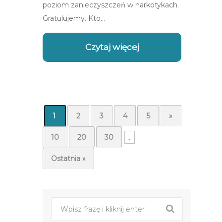
poziom zanieczyszczeń w narkotykach.
Gratulujemy. Kto…
Czytaj więcej
1
2
3
4
5
...
»
10
20
30
...
Ostatnia »