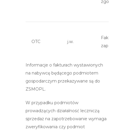
zgoda WIF
Faktura z NIP 
OTC
j.w.
zapotrzebowan
Informacje o fakturach wystawionych
na nabywcę będącego podmiotem
Wyroby
gospodarczym przekazywane są do
Faktura z NIP 
j.w.
ZSMOPL.
zapotrzebowan
medyczne
W przypadku podmiotów
prowadzących działalność leczniczą
sprzedaż na zapotrzebowanie wymaga
zweryfikowania czy podmiot
Środki
Faktura z NIP 