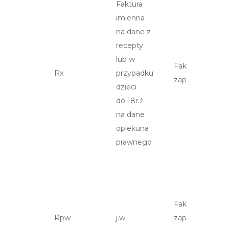
Faktura
imienna
na dane z
recepty
lub w
Faktura z NIP 
Rx
przypadku
zapotrzebowan
dzieci
do 18r.ż.
na dane
opiekuna
prawnego
Faktura z NIP 
Rpw
j.w.
zapotrzebowan