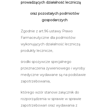
prowadzących działalność leczniczą
np. dom
np.
pacjent
oraz pozostałych podmiotów
dziecka
gmina
gospodarczych
Zgodnie z art.96 ustawy Prawo
Farmaceutyczne dla podmiotów
wykonujących działalność leczniczą
produkty lecznicze,
np. dom
np. dom
np.
środki spożywcze specjalnego
dziecka
dziecka
gmina
przeznaczenia żywieniowego i wyroby
medyczne wydawane są na podstawie
zapotrzebowania,
którego wzór stanowi załącznik do
rozporządzenia w sprawie w sprawie
zapotrzebowań oraz wydawania z