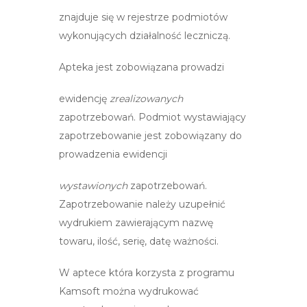
spoż.specj.
j.w.
zapotrzebowan
znajduje się w rejestrze podmiotów
przezn.żyw.
wykonujących działalność leczniczą.
Apteka jest zobowiązana prowadzi
ewidencję
zrealizowanych
Kosmetyki
j.w.
Faktura z NIP
zapotrzebowań. Podmiot wystawiający
zapotrzebowanie jest zobowiązany do
prowadzenia ewidencji
wystawionych
zapotrzebowań.
Zapotrzebowanie należy uzupełnić
wydrukiem zawierającym nazwę
towaru, ilość, serię, datę ważności.
W aptece która korzysta z programu
Kamsoft można wydrukować