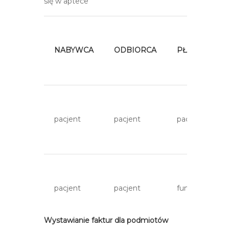
się w aptece
NABYWCA
ODBIORCA
PŁATNIK
pacjent
pacjent
pacjent
pacjent
pacjent
fundacja
Wystawianie faktur dla podmiotów