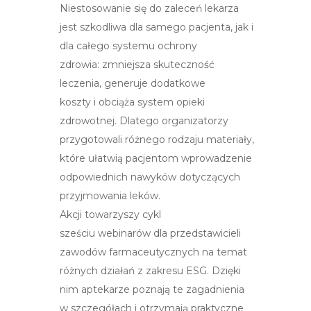
Niestosowanie się do zaleceń lekarza
jest szkodliwa dla samego pacjenta, jak i
dla całego systemu ochrony
zdrowia: zmniejsza skuteczność
leczenia, generuje dodatkowe
koszty i obciąża system opieki
zdrowotnej. Dlatego organizatorzy
przygotowali różnego rodzaju materiały,
które ułatwią pacjentom wprowadzenie
odpowiednich nawyków dotyczących
przyjmowania leków.
Akcji towarzyszy
cykl
sześciu webinarów dla przedstawicieli
zawodów farmaceutycznych
na temat
różnych działań z zakresu ESG. Dzięki
nim aptekarze poznają te zagadnienia
w szczegółach i otrzymają praktyczne