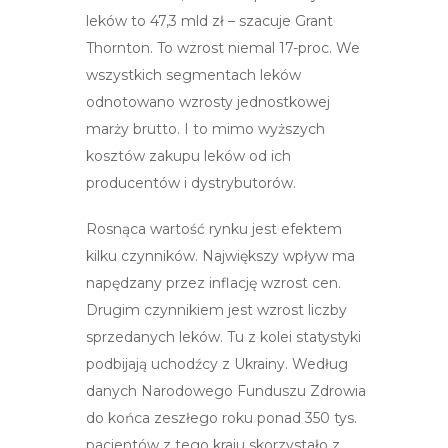
leków to 47,3 mld zł – szacuje Grant
Thornton. To wzrost niemal 17-proc. We
wszystkich segmentach leków
odnotowano wzrosty jednostkowej
marży brutto. I to mimo wyższych
kosztów zakupu leków od ich
producentów i dystrybutorów.
Rosnąca wartość rynku jest efektem
kilku czynników. Największy wpływ ma
napędzany przez inflację wzrost cen.
Drugim czynnikiem jest wzrost liczby
sprzedanych leków. Tu z kolei statystyki
podbijają uchodźcy z Ukrainy. Według
danych Narodowego Funduszu Zdrowia
do końca zeszłego roku ponad 350 tys.
pacjentów z tego kraju skorzystało z