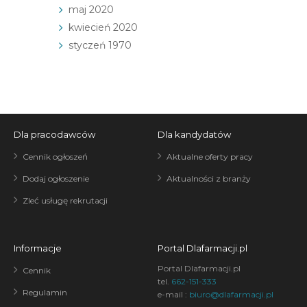
maj 2020
kwiecień 2020
styczeń 1970
Dla pracodawców
Dla kandydatów
Cennik ogłoszeń
Aktualne oferty pracy
Dodaj ogłoszenie
Aktualności z branży
Zleć usługę rekrutacji
Informacje
Portal Dlafarmacji.pl
Portal Dlafarmacji.pl
Cennik
tel.
662-151-333
Regulamin
e-mail :
biuro@dlafarmacji.pl