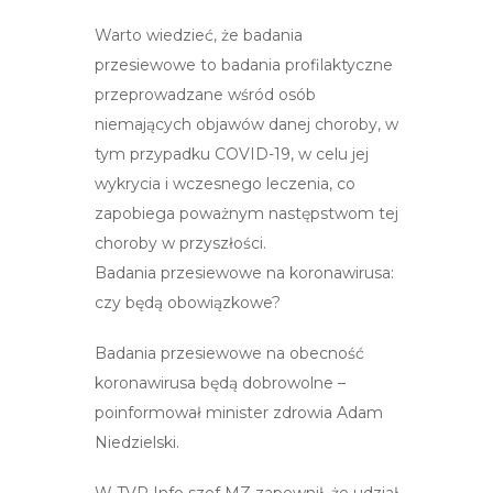
Warto wiedzieć, że badania
przesiewowe to badania profilaktyczne
przeprowadzane wśród osób
niemających objawów danej choroby, w
tym przypadku COVID-19, w celu jej
wykrycia i wczesnego leczenia, co
zapobiega poważnym następstwom tej
choroby w przyszłości.
Badania przesiewowe na koronawirusa:
czy będą obowiązkowe?
Badania przesiewowe na obecność
koronawirusa będą dobrowolne –
poinformował minister zdrowia Adam
Niedzielski.
W TVP Info szef MZ zapewnił, że udział