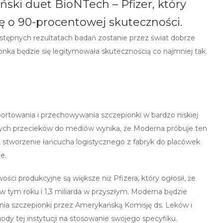
ski duet BioNTech – Pfizer, który
 o 90-procentowej skuteczności.
stępnych rezultatach badań zostanie przez świat dobrze
nka będzie się legitymowała skutecznością co najmniej tak
sportowania i przechowywania szczepionki w bardzo niskiej
órych przecieków do mediów wynika, że Moderna próbuje ten
o, stworzenie łańcucha logistycznego z fabryk do placówek
e.
ści produkcyjne są większe niż Pfizera, który ogłosił, że
w tym roku i 1,3 miliarda w przyszłym. Moderna będzie
enia szczepionki przez Amerykańską Komisję ds. Leków i
ody tej instytucji na stosowanie swojego specyfiku.