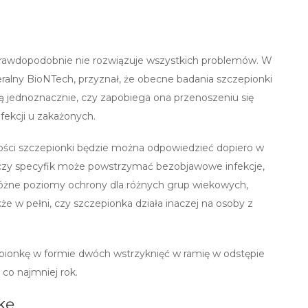
prawdopodobnie nie rozwiązuje wszystkich problemów. W
eralny BioNTech, przyznał, że obecne badania szczepionki
ją jednoznacznie, czy zapobiega ona przenoszeniu się
fekcji u zakażonych.
ości szczepionki będzie można odpowiedzieć dopiero w
 czy specyfik może powstrzymać bezobjawowe infekcje,
różne poziomy ochrony dla różnych grup wiekowych,
że w pełni, czy szczepionka działa inaczej na osoby z
zepionkę w formie dwóch wstrzyknięć w ramię w odstępie
co najmniej rok.
kę