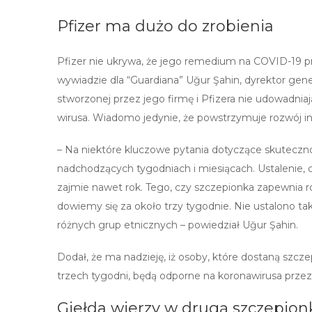
Pfizer ma dużo do zrobienia
Pfizer nie ukrywa, że jego remedium na COVID-19 
wywiadzie dla “Guardiana” Uğur Şahin, dyrektor gen
stworzonej przez jego firmę i Pfizera nie udowadnia
wirusa. Wiadomo jedynie, że powstrzymuje rozwój in
– Na niektóre kluczowe pytania dotyczące skuteczn
nadchodzących tygodniach i miesiącach. Ustalenie,
zajmie nawet rok. Tego, czy szczepionka zapewnia 
dowiemy się za około trzy tygodnie. Nie ustalono tak
różnych grup etnicznych – powiedział Uğur Şahin.
Dodał, że ma nadzieję, iż osoby, które dostaną szc
trzech tygodni, będą odporne na koronawirusa przez 
Giełda wierzy w drugą szczepion