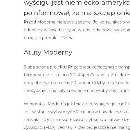
wyścigu jest niemiecko-amerykań
poinformował, że ma szczepionkę
Przed Moderną niełatwe zadanie. Jej komunikat o w
odebrany w zasadzie tylko wtedy, gdy nowa szczepio
dużą, jak produkt Pfizera.
Atuty Moderny
Słabą stroną projektu Pfizera jest konieczność tran
temperaturze – minus 70 stopni Celsjusza. Z niekt
próg obniżyć do minus 20 stopni. Gdyby to się udał
medycznych na całym świecie nie byłoby zbyt trudn
W dodatku Moderna już teraz zapewnia, że jej możliwo
jest w stanie wytworzyć 50 milionów dawek jeszcze 
musiała liczyć na ekspresowo szybki tryb zatwierdz
Żywności (FDA). Jednak Pfizer też jeszcze nie ma zg