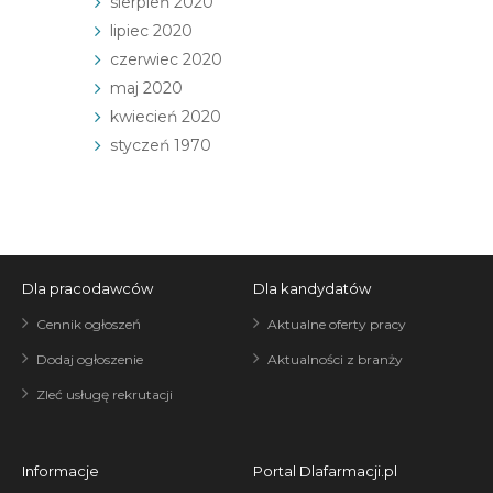
sierpień 2020
lipiec 2020
czerwiec 2020
maj 2020
kwiecień 2020
styczeń 1970
Dla pracodawców
Dla kandydatów
Cennik ogłoszeń
Aktualne oferty pracy
Dodaj ogłoszenie
Aktualności z branży
Zleć usługę rekrutacji
Informacje
Portal Dlafarmacji.pl