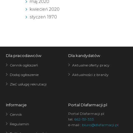
maj 2020
kwiecień 2020
styczeń 1970
Dla pracodawców
Dla kandydatów
Cennik ogłoszeń
Aktualne oferty pracy
Dodaj ogłoszenie
Aktualności z branży
Zleć usługę rekrutacji
Informacje
Portal Dlafarmacji.pl
Portal Dlafarmacji.pl
Cennik
tel.
662-151-333
Regulamin
e-mail :
biuro@dlafarmacji.pl