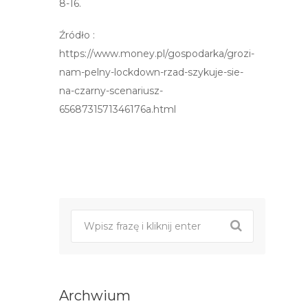
8-16.
Źródło :
https://www.money.pl/gospodarka/grozi-
nam-pelny-lockdown-rzad-szykuje-sie-
na-czarny-scenariusz-
6568731571346176a.html
Post
nawigacji
Archwium