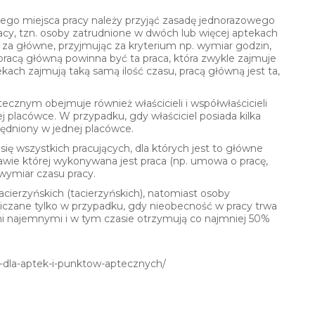
ego miejsca pracy należy przyjąć zasadę jednorazowego
acy, tzn. osoby zatrudnione w dwóch lub więcej aptekach
 za główne, przyjmując za kryterium np. wymiar godzin,
racą główną powinna być ta praca, która zwykle zajmuje
ekach zajmują taką samą ilość czasu, pracą główną jest ta,
cznym obejmuje również właścicieli i współwłaścicieli
j placówce. W przypadku, gdy właściciel posiada kilka
ędniony w jednej placówce.
ię wszystkich pracujących, dla których jest to główne
wie której wykonywana jest praca (np. umowa o pracę,
wymiar czasu pracy.
cierzyńskich (tacierzyńskich), natomiast osoby
czane tylko w przypadku, gdy nieobecność w pracy trwa
ami najemnymi i w tym czasie otrzymują co najmniej 50%
a-dla-aptek-i-punktow-aptecznych/