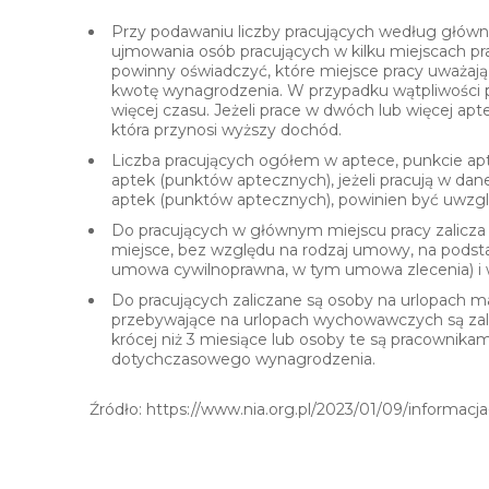
Przy podawaniu liczby pracujących według główn
ujmowania osób pracujących w kilku miejscach pr
powinny oświadczyć, które miejsce pracy uważają
kwotę wynagrodzenia. W przypadku wątpliwości p
więcej czasu. Jeżeli prace w dwóch lub więcej apt
która przynosi wyższy dochód.
Liczba pracujących ogółem w aptece, punkcie apte
aptek (punktów aptecznych), jeżeli pracują w dane
aptek (punktów aptecznych), powinien być uwzgl
Do pracujących w głównym miejscu pracy zalicza s
miejsce, bez względu na rodzaj umowy, na podsta
umowa cywilnoprawna, w tym umowa zlecenia) i 
Do pracujących zaliczane są osoby na urlopach ma
przebywające na urlopach wychowawczych są zali
krócej niż 3 miesiące lub osoby te są pracownik
dotychczasowego wynagrodzenia.
Źródło: https://www.nia.org.pl/2023/01/09/informacj