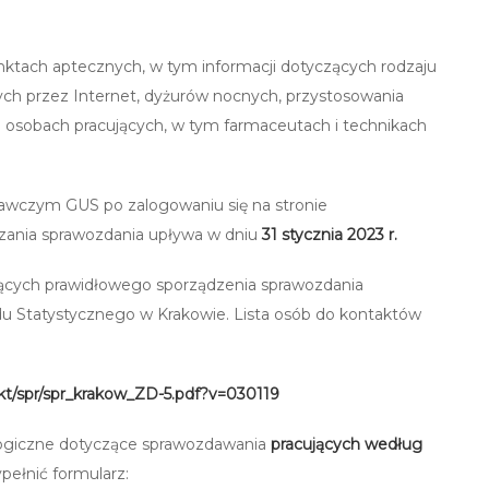
nktach aptecznych, w tym informacji dotyczących rodzaju
ych przez Internet, dyżurów nocnych, przystosowania
o osobach pracujących, w tym farmaceutach i technikach
awczym GUS po zalogowaniu się na stronie
zania sprawozdania upływa w dniu
31 stycznia 2023 r.
czących prawidłowego sporządzenia sprawozdania
u Statystycznego w Krakowie. Lista osób do kontaktów
akt/spr/spr_krakow_ZD-5.pdf?v=030119
ogiczne dotyczące sprawozdawania
pracujących według
ełnić formularz: