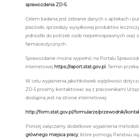
sprawozdania ZD-5.
Celem badania jest zebranie danych o aptekach i pu
placówki, sprzedaży wysyłkowej produktów lecznicz
jednostki do potrzeb osób niepełnosprawnych oraz 
farmaceutycznych.
Sprawozdanie można wypełnić na Portalu Sprawozd
internetowej
https://raport.stat.gov.pl
.
Termin przeka
W celu wyjaśnienia jakichkolwiek wątpliwości doty
ZD-5 prosimy kontaktować się z pracownikami Urzęd
dostępna jest na stronie internetowej:
http://form.stat.gov.pl/formularze/przewodnik/kont
Poniżej załączamy dodatkowe wyjaśnienia metodol
głównego miejsca pracy
, które pomogą Państwu wyp