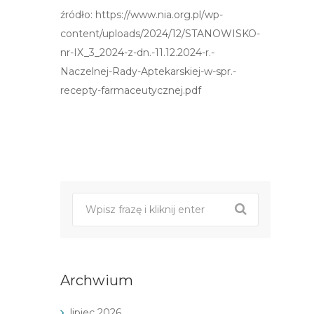
źródło: https://www.nia.org.pl/wp-
content/uploads/2024/12/STANOWISKO-
nr-IX_3_2024-z-dn.-11.12.2024-r.-
Naczelnej-Rady-Aptekarskiej-w-spr.-
recepty-farmaceutycznej.pdf
Post
nawigacji
Archwium
lipiec 2026