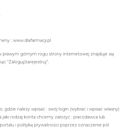
eny : www.dlafarmacji.pl
, w prawym górnym rogu strony internetowej znajduje się
nąć “Zaloguj/zarejestruj”.
, gdzie należy wpisać : swój login (wybrać i wpisać własny)
i jaki rodzaj konta chcemy założyć : pracodawca lub
rtalu i politykę prywatności poprzez oznaczenie pól