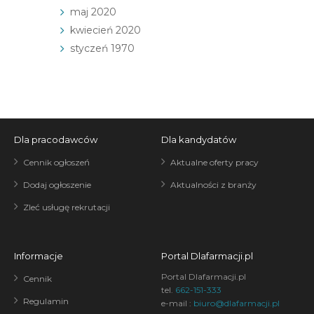
maj 2020
kwiecień 2020
styczeń 1970
Dla pracodawców
Dla kandydatów
Cennik ogłoszeń
Aktualne oferty pracy
Dodaj ogłoszenie
Aktualności z branży
Zleć usługę rekrutacji
Informacje
Portal Dlafarmacji.pl
Portal Dlafarmacji.pl
Cennik
tel.
662-151-333
Regulamin
e-mail :
biuro@dlafarmacji.pl