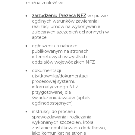
można znaleźć w:
otwiera
zarządzeniu Prezesa NFZ
w sprawie
się
ogólnych warunków zawierania i
w
realizacji umów na wykonywanie
nowej
zalecanych szczepień ochronnych w
karcie
aptece
ogłoszeniu o naborze
publikowanym na stronach
internetowych wszystkich
oddziałów wojewódzkich NFZ
dokumentacji
użytkownika/dokumentacji
procesowej systemu
informatycznego NFZ
przygotowanej dla
świadczeniodawców (aptek
ogólnodostępnych)
instrukcji do procesu
sprawozdawania i rozliczania
wykonanych szczepień, która
zostanie opublikowana dodatkowo,
jako komunikat na stronie