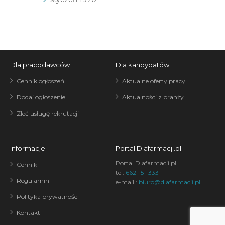
Dla pracodawców
Dla kandydatów
Cennik ogłoszeń
Aktualne oferty pracy
Dodaj ogłoszenie
Aktualności z branży
Zleć usługę rekrutacji
Informacje
Portal Dlafarmacji.pl
Portal Dlafarmacji.pl
Cennik
tel.
662-151-333
Regulamin
e-mail :
biuro@dlafarmacji.pl
Polityka prywatności
Kontakt