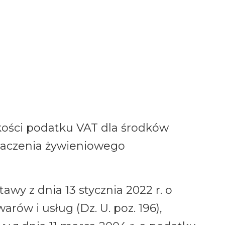
ości podatku VAT dla środków
naczenia żywieniowego
wy z dnia 13 stycznia 2022 r. o
rów i usług (Dz. U. poz. 196),