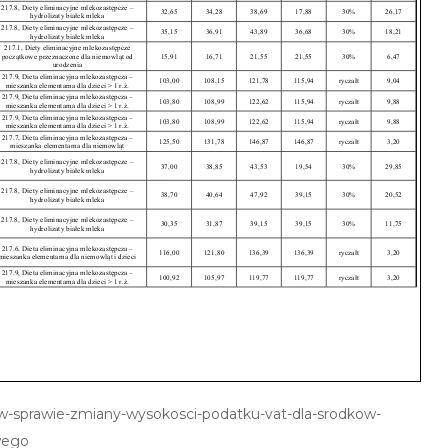
-w-sprawie-zmiany-wysokosci-podatku-vat-dla-srodkow-
wego