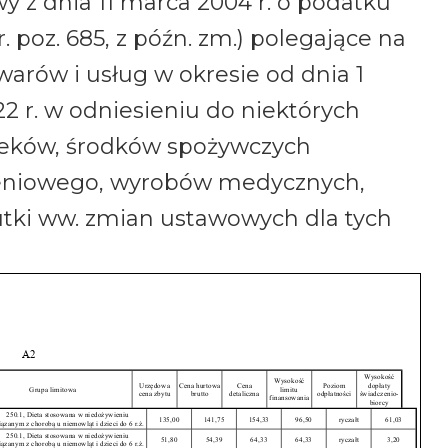
 z dnia 11 marca 2004 r. o podatku
r. poz. 685, z późn. zm.) polegające na
arów i usług w okresie od dnia 1
022 r. w odniesieniu do niektórych
leków, środków spożywczych
ieniowego, wyrobów medycznych,
utki ww. zmian ustawowych dla tych