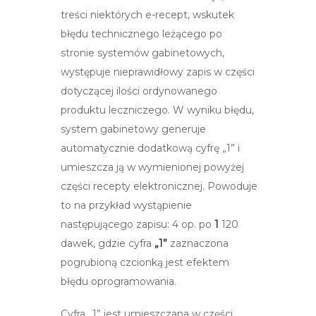
treści niektórych e-recept, wskutek
błędu technicznego leżącego po
stronie systemów gabinetowych,
występuje nieprawidłowy zapis w części
dotyczącej ilości ordynowanego
produktu leczniczego. W wyniku błędu,
system gabinetowy generuje
automatycznie dodatkową cyfrę „1” i
umieszcza ją w wymienionej powyżej
części recepty elektronicznej. Powoduje
to na przykład wystąpienie
następującego zapisu: 4 op. po
1
120
dawek, gdzie cyfra
„1”
zaznaczona
pogrubioną czcionką jest efektem
błędu oprogramowania.
Cyfra „1” jest umieszczana w części