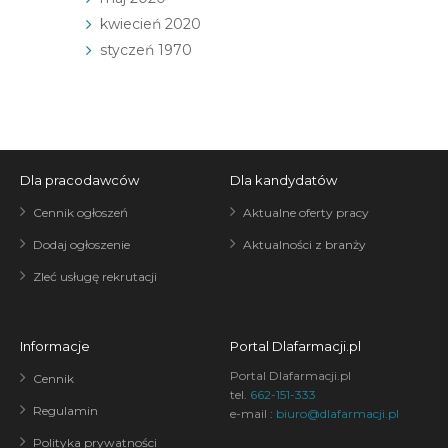
kwiecień 2020
styczeń 1970
Dla pracodawców
Dla kandydatów
Cennik ogłoszeń
Aktualne oferty pracy
Dodaj ogłoszenie
Aktualności z branży
Zleć usługę rekrutacji
Informacje
Portal Dlafarmacji.pl
Portal Dlafarmacji.pl
Cennik
tel.
662-151-333
Regulamin
e-mail :
biuro@dlafarmacji.pl
Polityka prywatności