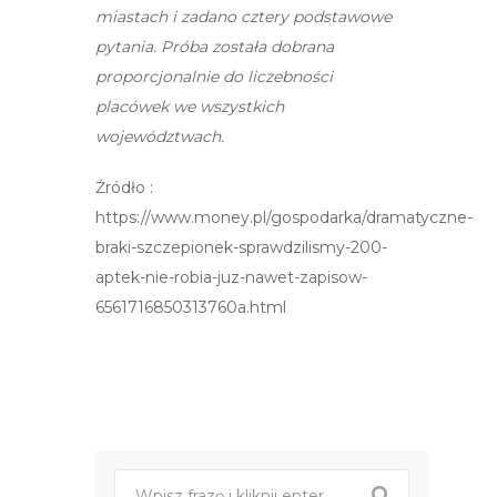
miastach i zadano cztery podstawowe
pytania. Próba została dobrana
proporcjonalnie do liczebności
placówek we wszystkich
województwach.
Źródło :
https://www.money.pl/gospodarka/dramatyczne-
braki-szczepionek-sprawdzilismy-200-
aptek-nie-robia-juz-nawet-zapisow-
6561716850313760a.html
Post
nawigacji