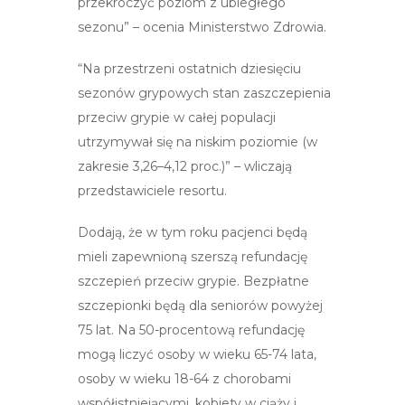
przekroczyć poziom z ubiegłego
sezonu” – ocenia Ministerstwo Zdrowia.
“Na przestrzeni ostatnich dziesięciu
sezonów grypowych stan zaszczepienia
przeciw grypie w całej populacji
utrzymywał się na niskim poziomie (w
zakresie 3,26–4,12 proc.)” – wliczają
przedstawiciele resortu.
Dodają, że w tym roku pacjenci będą
mieli zapewnioną szerszą refundację
szczepień przeciw grypie. Bezpłatne
szczepionki będą dla seniorów powyżej
75 lat. Na 50-procentową refundację
mogą liczyć osoby w wieku 65-74 lata,
osoby w wieku 18-64 z chorobami
współistniejącymi, kobiety w ciąży i