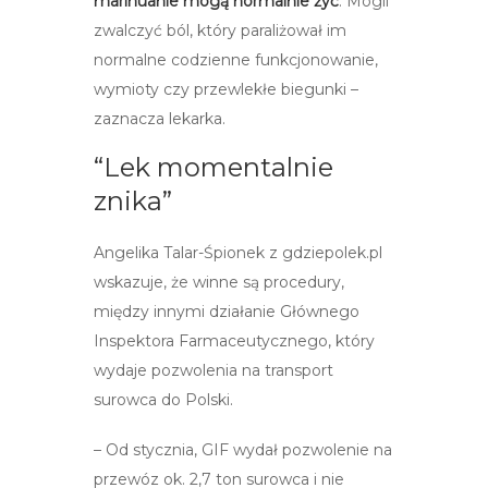
marihuanie mogą normalnie żyć
. Mogli
zwalczyć ból, który paraliżował im
normalne codzienne funkcjonowanie,
wymioty czy przewlekłe biegunki –
zaznacza lekarka.
“Lek momentalnie
znika”
Angelika Talar-Śpionek z gdziepolek.pl
wskazuje, że winne są procedury,
między innymi działanie Głównego
Inspektora Farmaceutycznego, który
wydaje pozwolenia na transport
surowca do Polski.
– Od stycznia, GIF wydał pozwolenie na
przewóz ok. 2,7 ton surowca i nie