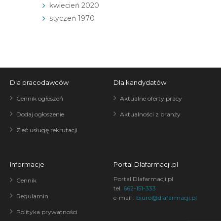
kwiecień 2020
styczeń 1970
Dla pracodawców
Dla kandydatów
Cennik ogłoszeń
Aktualne oferty pracy
Dodaj ogłoszenie
Aktualności z branży
Zleć usługę rekrutacji
Informacje
Portal Dlafarmacji.pl
Portal Dlafarmacji.pl
Cennik
tel.
662-151-333
Regulamin
e-mail :
biuro@dlafarmacji.pl
Polityka prywatności