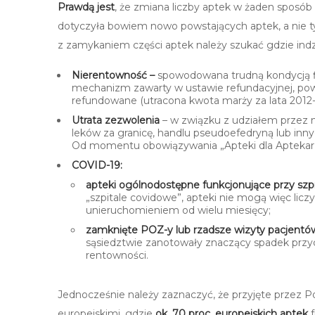
Prawdą jest
, że zmiana liczby aptek w żaden sposób 
dotyczyła bowiem nowo powstających aptek, a nie t
z zamykaniem części aptek należy szukać gdzie indzie
Nierentowność –
spowodowana trudną kondycją fi
mechanizm zawarty w ustawie refundacyjnej, po
refundowane (utracona kwota marży za lata 2012
Utrata zezwolenia
– w związku z udziałem przez 
leków za granicę, handlu pseudoefedryną lub in
Od momentu obowiązywania „Apteki dla Aptekarz
COVID-19:
apteki ogólnodostępne funkcjonujące przy szp
„szpitale covidowe”, apteki nie mogą więc liczy
unieruchomieniem od wielu miesięcy;
zamknięte POZ-y lub rzadsze wizyty pacjentó
sąsiedztwie zanotowały znaczący spadek przyc
rentowności.
Jednocześnie należy zaznaczyć, że przyjęte przez Po
europejskimi, gdzie
ok. 70 proc. europejskich aptek