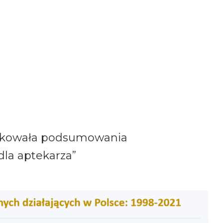
likowała podsumowania
la aptekarza”