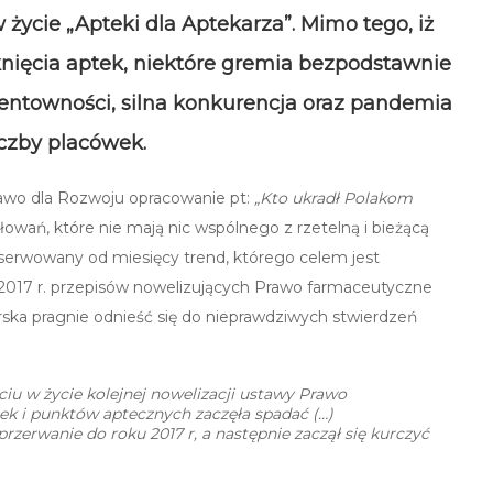
ycie „Apteki dla Aptekarza”. Mimo tego, iż
ięcia aptek, niektóre gremia bezpodstawnie
rentowności, silna konkurencja oraz pandemia
czby placówek.
wo dla Rozwoju opracowanie pt:
„Kto ukradł Polakom
owań, które nie mają nic wspólnego z rzetelną i bieżącą
bserwowany od miesięcy trend, którego celem jest
w 2017 r. przepisów nowelizujących Prawo farmaceutyczne
rska pragnie odnieść się do nieprawdziwych stwierdzeń
ciu w życie kolejnej nowelizacji ustawy Prawo
tek i punktów aptecznych zaczęła spadać (…)
zerwanie do roku 2017 r, a następnie zaczął się kurczyć