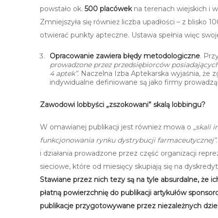
powstało ok.
500 placówek
na terenach wiejskich i 
Zmniejszyła się również liczba upadłości – z blisko
otwierać punkty apteczne. Ustawa spełnia więc swoj
Opracowanie zawiera błędy metodologiczne
. Pr
prowadzone przez przedsiębiorców posiadających 
4 aptek”
. Naczelna Izba Aptekarska wyjaśnia, że 
indywidualne definiowane są jako firmy prowadzą
Zawodowi lobbyści „zszokowani” skalą lobbingu?
W omawianej publikacji jest również mowa o
„skali 
funkcjonowania rynku dystrybucji farmaceutycznej”
i działania prowadzone przez część organizacji re
sieciowe, które od miesięcy skupiają się na dyskre
Stawiane przez nich tezy są na tyle absurdalne, że ich
płatną powierzchnię do publikacji artykułów sponsor
publikacje przygotowywane przez niezależnych dzie