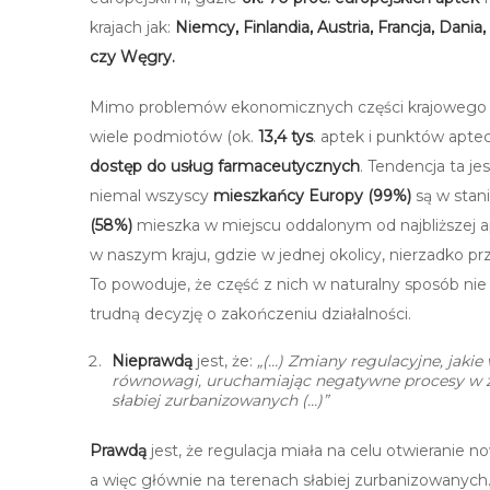
krajach jak:
Niemcy, Finlandia, Austria, Francja, Dani
czy Węgry.
Mimo problemów ekonomicznych części krajowego se
wiele podmiotów (ok.
13,4 tys
. aptek i punktów apte
dostęp do usług farmaceutycznych
. Tendencja ta je
niemal wszyscy
mieszkańcy Europy
(99%)
są w stan
(58%)
mieszka w miejscu oddalonym od najbliższej a
w naszym kraju, gdzie w jednej okolicy, nierzadko prz
To powoduje, że część z nich w naturalny sposób nie
trudną decyzję o zakończeniu działalności.
Nieprawdą
jest, że:
„(…) Zmiany regulacyjne, jakie 
równowagi, uruchamiając negatywne procesy w za
słabiej zurbanizowanych (…)”
Prawdą
jest, że regulacja miała na celu otwieranie 
a więc głównie na terenach słabiej zurbanizowanych