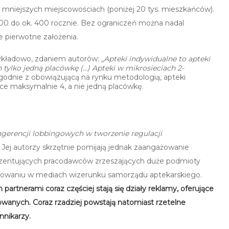
w mniejszych miejscowościach (poniżej 20 tys. mieszkańców).
 1000 do ok. 400 rocznie. Bez ograniczeń można nadal
e pierwotne założenia.
zykładowo, zdaniem autorów:
„Apteki indywidualne to apteki
tylko jedną placówkę (…) Apteki w mikrosieciach 2-
zgodnie z obowiązującą na rynku metodologią, apteki
ce maksymalnie 4, a nie jedną placówkę.
ingerencji lobbingowych w tworzenie regulacji
. Jej autorzy skrzętnie pomijają jednak zaangażowanie
prezentujących pracodawców zrzeszających duże podmioty
dytowaniu w mediach wizerunku samorządu aptekarskiego.
 partnerami coraz częściej stają się działy reklamy, oferujące
owanych. Coraz rzadziej powstają natomiast rzetelne
nnikarzy.