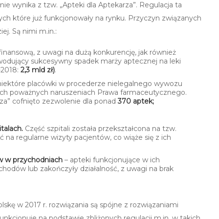
nie wynika z tzw. „Apteki dla Aptekarza”. Regulacja ta
ych które już funkcjonowały na rynku. Przyczyn związanych
j. Są nimi m.in.:
nansową, z uwagi na dużą konkurencję, jak również
wodujący sukcesywny spadek marży aptecznej na leki
-2018:
2,3 mld zł)
.
niektóre placówki w procederze nielegalnego wywozu
nych poważnych naruszeniach Prawa farmaceutycznego.
a” cofnięto zezwolenie dla ponad
370 aptek;
italach.
Część szpitali została przekształcona na tzw.
ć na regularne wizyty pacjentów, co wiąże się z ich
w w przychodniach
– apteki funkcjonujące w ich
hodów lub zakończyły działalność, z uwagi na brak
lskę w 2017 r. rozwiązania są spójne z rozwiązaniami
funkcjonuje na podstawie zbliżonych regulacji m.in. w takich