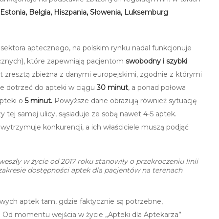
a, Estonia, Belgia, Hiszpania, Słowenia, Luksemburg
ktora aptecznego, na polskim rynku nadal funkcjonuje
cznych), które zapewniają pacjentom
swobodny i szybki
st zresztą zbieżna z danymi europejskimi, zgodnie z którymi
ie dotrzeć do apteki w ciągu
30 minut
, a ponad połowa
pteki o
5 minut.
Powyższe dane obrazują również sytuację
y tej samej ulicy, sąsiaduje ze sobą nawet 4-5 aptek.
 wytrzymuje konkurencji, a ich właściciele muszą podjąć
weszły w życie od 2017 roku stanowiły o przekroczeniu linii
kresie dostępności aptek dla pacjentów na terenach
nowych aptek tam, gdzie faktycznie są potrzebne,
. Od momentu wejścia w życie „Apteki dla Aptekarza”