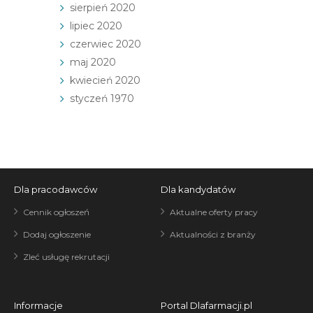
sierpień 2020
lipiec 2020
czerwiec 2020
maj 2020
kwiecień 2020
styczeń 1970
Dla pracodawców
Dla kandydatów
Cennik ogłoszeń
Aktualne oferty pracy
Dodaj ogłoszenie
Aktualności z branży
Zleć usługę rekrutacji
Informacje
Portal Dlafarmacji.pl