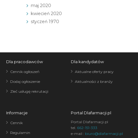
maj 2020
kwiecień 2020
styczeń 1970
Dla pracodawców
Dla kandydatów
Cennik ogłoszeń
Aktualne oferty pracy
Dodaj ogłoszenie
Aktualności z branży
Zleć usługę rekrutacji
Informacje
Portal Dlafarmacji.pl
Portal Dlafarmacji.pl
Cennik
tel.
662-151-333
Regulamin
e-mail :
biuro@dlafarmacji.pl