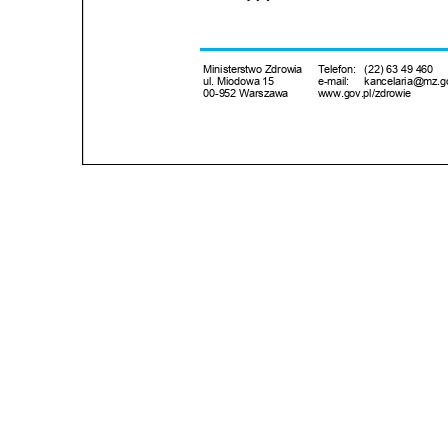
Post
nawigacji