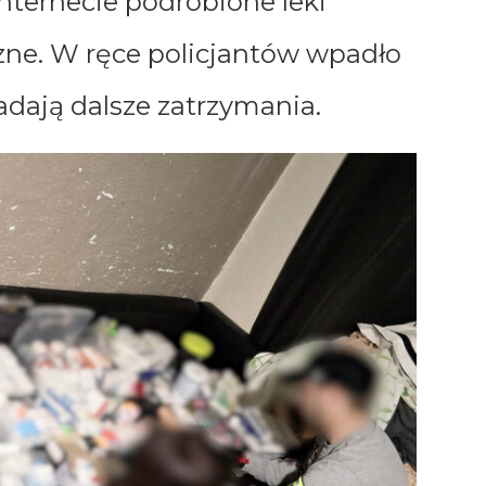
nternecie podrobione leki
zne. W ręce policjantów wpadło
adają dalsze zatrzymania.