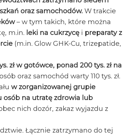
jewództwach zatrzymano siedem
eszkań
oraz samochodów.
W trakcie
leków
– w tym takich, które można
ę, m.in.
leki na cukrzycę
i
preparaty z
rcie
(m.in. Glow GHK-Cu, trizepatide,
ys. zł w gotówce, ponad 200 tys. zł na
osób oraz samochód warty 110 tys. zł.
iału
w zorganizowanej grupie
u osób na utratę zdrowia lub
bec nich dozór, zakaz wyjazdu z
ledztwie. Łącznie zatrzymano do tej