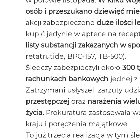
w połowie listopada.
W kilku wo
osób i przeszukano dziewięć mi
akcji zabezpieczono
duże ilości 
kupić jedynie w aptece na recept
listy substancji zakazanych w spo
retatrutide, BPC-157, TB-500).
Śledczy zabezpieczyli około
300 t
rachunkach bankowych
jednej z 
Zatrzymani usłyszeli zarzuty udz
przestępczej
oraz
narażenia wiel
życia.
Prokuratura zastosowała wo
kraju i poręczenia majątkowe.
To już trzecia realizacja w tym ś