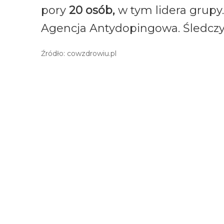
pory
20 osób,
w tym lidera grupy
Agencja Antydopingowa. Śledczy 
Źródło: cowzdrowiu.pl
Post
nawigacji