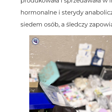
produkowała i sprzedawała w i
hormonalne i sterydy anabolic
siedem osób, a śledczy zapowi