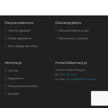
Dla pracodawców
Dla kandydatów
Cennik ogłoszeń
Aktualne oferty pracy
Dodaj ogłoszenie
Aktualności z branży
Zleć usługę rekrutacji
Informacje
Portal Dlafarmacji.pl
Portal Dlafarmacji.pl
Cennik
tel.
662-151-333
Regulamin
e-mail :
biuro@dlafarmacji.pl
Polityka prywatności
Kontakt