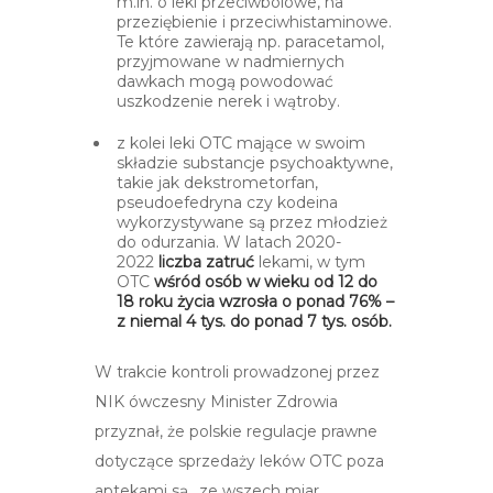
m.in. o leki przeciwbólowe, na
przeziębienie i przeciwhistaminowe.
Te które zawierają np. paracetamol,
przyjmowane w nadmiernych
dawkach mogą powodować
uszkodzenie nerek i wątroby.
z kolei leki OTC mające w swoim
składzie substancje psychoaktywne,
takie jak dekstrometorfan,
pseudoefedryna czy kodeina
wykorzystywane są przez młodzież
do odurzania. W latach 2020-
2022
liczba zatruć
lekami, w tym
OTC
wśród osób w wieku od 12 do
18 roku życia wzrosła o ponad 76% –
z niemal 4 tys. do ponad 7 tys. osób.
W trakcie kontroli prowadzonej przez
NIK ówczesny Minister Zdrowia
przyznał, że polskie regulacje prawne
dotyczące sprzedaży leków OTC poza
aptekami są „ze wszech miar