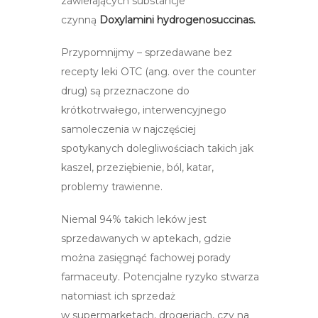
zawierających substancje
czynną
Doxylamini hydrogenosuccinas.
Przypomnijmy – sprzedawane bez
recepty leki OTC (ang. over the counter
drug) są przeznaczone do
krótkotrwałego, interwencyjnego
samoleczenia w najczęściej
spotykanych dolegliwościach takich jak
kaszel, przeziębienie, ból, katar,
problemy trawienne.
Niemal 94% takich leków jest
sprzedawanych w aptekach, gdzie
można zasięgnąć fachowej porady
farmaceuty. Potencjalne ryzyko stwarza
natomiast ich sprzedaż
w supermarketach, drogeriach, czy na