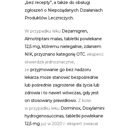
„bez recepty”, a także do obsługi
zgłoszeń o Niepożądanych Działaniach
Produktów Leczniczych.
W przypadku leku
Dezamigren,
Almotriptani malas, tabletki powlekane
12,5 mg, któremu nielegalnie, zdaniem
NIK, przyznano kategorię OTC
, eksperci
stwierdzili jednoznacznie,
że
przyjmowanie go bez nadzoru
lekarza może stanowić bezpośrednie
lub pośrednie zagrożenie dla życia lub
zdrowia i to nawet wówczas, gdy jest
on stosowany prawidłowo.
Z kolei
w przypadku leku
Dorminox, Doxylamini
hydrogenosuccinas, tabletki powlekane
12,5 mg
już w 2020 r.
ekspert zwracał