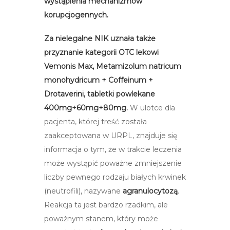
wystąpienia mechanizmów
korupcjogennych.
Za nielegalne NIK uznała
także
przyznanie kategorii OTC lekowi
Vemonis Max, Metamizolum natricum
monohydricum + Coffeinum +
Drotaverini, tabletki powlekane
400mg+60mg+80mg.
W ulotce dla
pacjenta, której treść została
zaakceptowana w URPL, znajduje się
informacja o tym, że w trakcie leczenia
może wystąpić poważne zmniejszenie
liczby pewnego rodzaju białych krwinek
(neutrofili), nazywane
agranulocytozą
.
Reakcja ta jest bardzo rzadkim, ale
poważnym stanem, który może