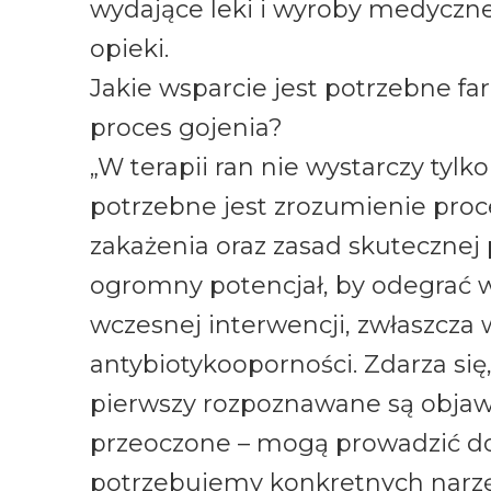
wydające leki i wyroby medyczne
opieki.
Jakie wsparcie jest potrzebne f
proces gojenia?
„W terapii ran nie wystarczy tyl
potrzebne jest zrozumienie pr
zakażenia oraz zasad skutecznej 
ogromny potencjał, by odegrać w
wczesnej interwencji, zwłaszcza 
antybiotykooporności. Zdarza się,
pierwszy rozpoznawane są objawy i
przeoczone – mogą prowadzić do 
potrzebujemy konkretnych narzę