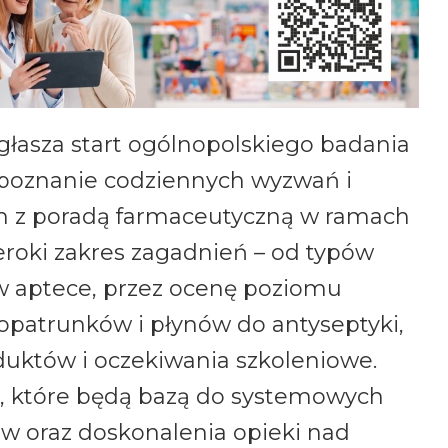
łasza start ogólnopolskiego badania
poznanie codziennych wyzwań i
h z poradą farmaceutyczną w ramach
eroki zakres zagadnień – od typów
w aptece, przez ocenę poziomu
patrunków i płynów do antyseptyki,
uktów i oczekiwania szkoleniowe.
h, które będą bazą do systemowych
w oraz doskonalenia opieki nad