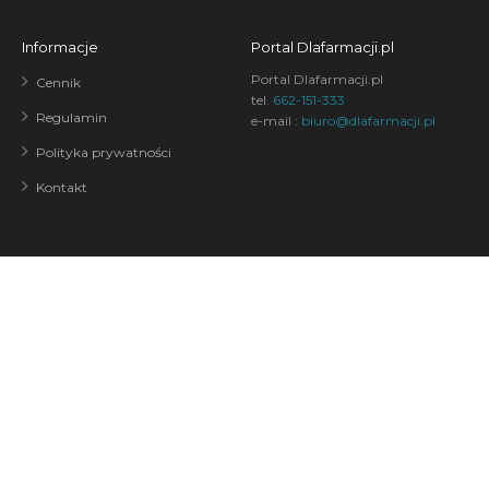
Informacje
Portal Dlafarmacji.pl
Portal Dlafarmacji.pl
Cennik
tel.
662-151-333
Regulamin
e-mail :
biuro@dlafarmacji.pl
Polityka prywatności
Kontakt