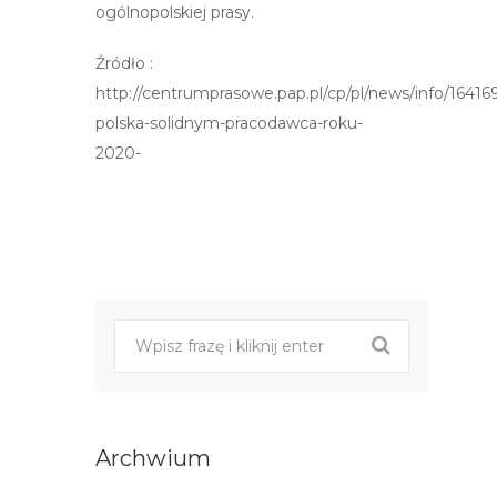
ogólnopolskiej prasy.
Źródło :
http://centrumprasowe.pap.pl/cp/pl/news/info/164169,
polska-solidnym-pracodawca-roku-
2020-
Post
nawigacji
Archwium