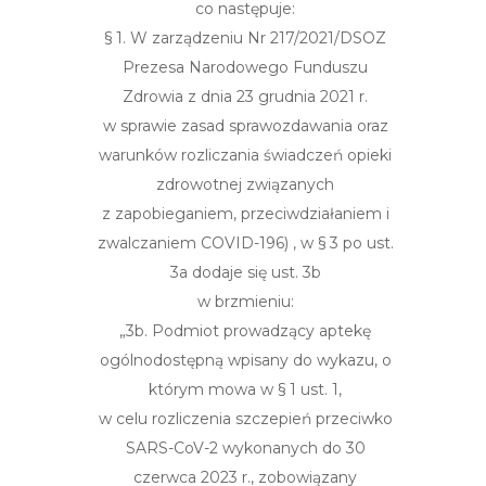
co
następuje:
§ 1.
W
zarządzeniu
Nr 217/2021/DSOZ
Prezesa Narodowego Funduszu
Zdrowia z dnia 23 grudnia 2021 r.
w sprawie
zasad
sprawozdawania
oraz
warunków
rozliczania
świadczeń
opieki
zdrowotnej
związanych
z zapobieganiem,
przeciwdziałaniem
i
zwalczaniem
COVID-19
6)
,
w §
3 po
ust.
3a
dodaje
się
ust. 3b
w brzmieniu:
„3b. Podmiot
prowadzący
aptekę
ogólnodostępną
wpisany do wykazu, o
którym mowa w § 1 ust. 1,
w celu rozliczenia
szczepień
przeciwko
SARS-CoV-2 wykonanych do 30
czerwca 2023 r.,
zobowiązany