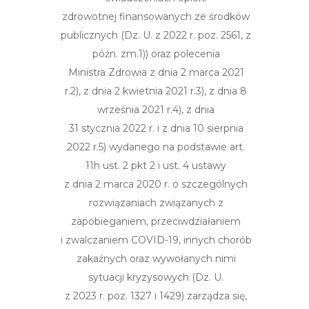
zdrowotnej finansowanych ze
środków
publicznych (Dz. U. z 2022 r. poz. 2561, z
późn.
zm.
1)
) oraz polecenia
Ministra Zdrowia z dnia 2 marca 2021
r.
2)
, z dnia 2 kwietnia 2021 r.
3)
, z dnia 8
września
2021 r.
4)
, z dnia
31 stycznia 2022 r. i z dnia 10 sierpnia
2022 r.
5)
wydanego na podstawie art.
11h ust. 2 pkt 2 i ust. 4 ustawy
z dnia
2 marca
2020 r.
o szczególnych
rozwiązaniach
związanych
z
zapobieganiem,
przeciwdziałaniem
i zwalczaniem COVID-19, innych chorób
zakaźnych
oraz
wywołanych
nimi
sytuacji kryzysowych (Dz. U.
z 2023 r. poz. 1327 i 1429)
zarządza
się,