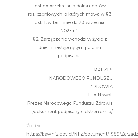
jest do przekazania dokumentów
rozliczeniowych, o których mowa w § 3
ust. 1, w terminie do 20
września
2023 r.”.
§ 2.
Zarządzenie
wchodzi w
życie
z
dniem
następującym
po dniu
podpisania.
PREZES
NARODOWEGO FUNDUSZU
ZDROWIA
Filip Nowak
Prezes Narodowego Funduszu Zdrowia
/dokument podpisany elektronicznie/
Źródło:
https://baw.nfz.gov.pl/NFZ/document/1989/Zarzadz