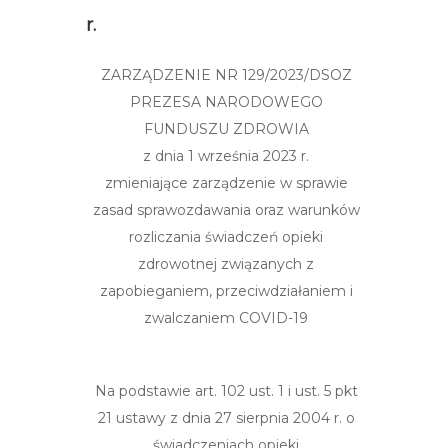
r.
ZARZĄDZENIE
NR 129/2023/DSOZ
PREZESA NARODOWEGO
FUNDUSZU ZDROWIA
z dnia 1
września
2023 r.
zmieniające
zarządzenie
w sprawie
zasad sprawozdawania oraz warunków
rozliczania
świadczeń
opieki
zdrowotnej
związanych
z
zapobieganiem,
przeciwdziałaniem
i
zwalczaniem COVID-19
Na
podstawie
art. 102 ust. 1 i ust. 5 pkt
21 ustawy
z dnia
27 sierpnia
2004 r.
o
świadczeniach
opieki