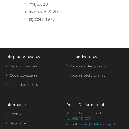
maj 2020
kwiecień 2020
styczeń 1970
Dla pracodawców
Dla kandydatów
Cennik ogłoszeń
Aktualne oferty pracy
Dodaj ogłoszenie
Aktualności z branży
Zleć usługę rekrutacji
Informacje
Portal Dlafarmacji.pl
Portal Dlafarmacji.pl
Cennik
tel.
662-151-333
Regulamin
e-mail :
biuro@dlafarmacji.pl