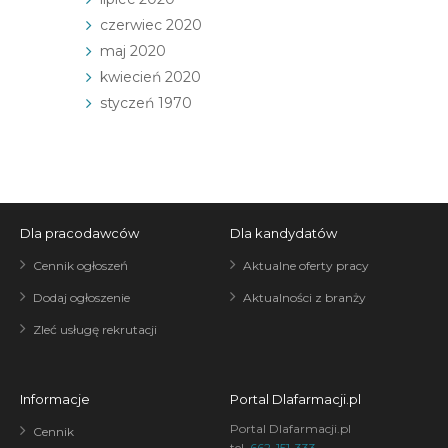
czerwiec 2020
maj 2020
kwiecień 2020
styczeń 1970
Dla pracodawców
Dla kandydatów
Cennik ogłoszeń
Aktualne oferty pracy
Dodaj ogłoszenie
Aktualności z branży
Zleć usługę rekrutacji
Informacje
Portal Dlafarmacji.pl
Portal Dlafarmacji.pl
Cennik
tel.
662-151-333