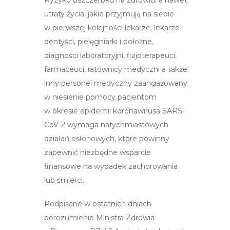
Ryzyko uszczerbku na zdrowiu, a nawet
utraty życia, jakie przyjmują na siebie
w pierwszej kolejności lekarze, lekarze
dentyści, pielęgniarki i położne,
diagności laboratoryjni, fizjoterapeuci,
farmaceuci, ratownicy medyczni a także
inny personel medyczny zaangażowany
w niesienie pomocy pacjentom
w okresie epidemii koronawirusa SARS-
CoV-2 wymaga natychmiastowych
działań osłonowych, które powinny
zapewnić niezbędne wsparcie
finansowe na wypadek zachorowania
lub śmierci.
Podpisane w ostatnich dniach
porozumienie Ministra Zdrowia