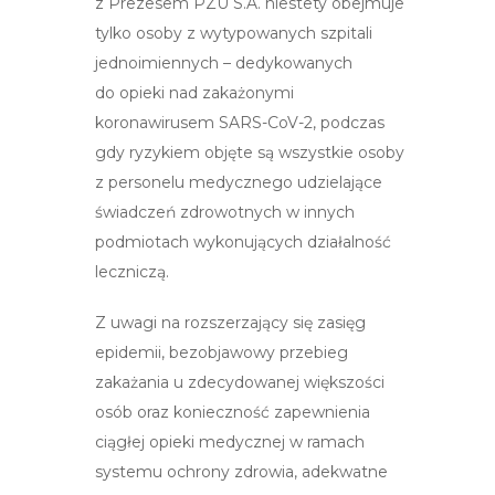
z Prezesem PZU S.A. niestety obejmuje
tylko osoby z wytypowanych szpitali
jednoimiennych – dedykowanych
do opieki nad zakażonymi
koronawirusem SARS-CoV-2, podczas
gdy ryzykiem objęte są wszystkie osoby
z personelu medycznego udzielające
świadczeń zdrowotnych w innych
podmiotach wykonujących działalność
leczniczą.
Z uwagi na rozszerzający się zasięg
epidemii, bezobjawowy przebieg
zakażania u zdecydowanej większości
osób oraz konieczność zapewnienia
ciągłej opieki medycznej w ramach
systemu ochrony zdrowia, adekwatne