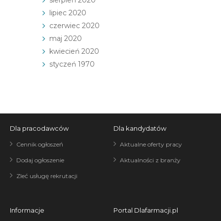
sierpień 2020
lipiec 2020
czerwiec 2020
maj 2020
kwiecień 2020
styczeń 1970
Dla pracodawców
Dla kandydatów
Cennik ogłoszeń
Aktualne oferty pracy
Dodaj ogłoszenie
Aktualności z branży
Zleć usługę rekrutacji
Informacje
Portal Dlafarmacji.pl