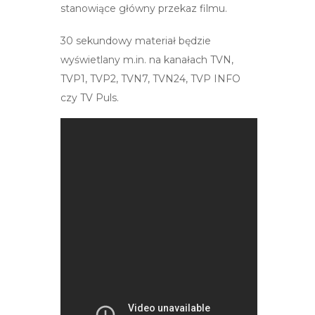
stanowiące główny przekaz filmu.
30 sekundowy materiał będzie
wyświetlany m.in. na kanałach TVN,
TVP1, TVP2, TVN7, TVN24, TVP INFO
czy TV Puls.