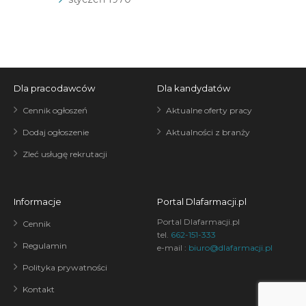
Dla pracodawców
Dla kandydatów
Cennik ogłoszeń
Aktualne oferty pracy
Dodaj ogłoszenie
Aktualności z branży
Zleć usługę rekrutacji
Informacje
Portal Dlafarmacji.pl
Portal Dlafarmacji.pl
Cennik
tel.
662-151-333
Regulamin
e-mail :
biuro@dlafarmacji.pl
Polityka prywatności
Kontakt