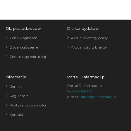
Dla pracodawców
Dla kandydatów
Cennik ogłoszeń
Aktualne oferty pracy
Dodaj ogłoszenie
Aktualności z branży
Zleć usługę rekrutacji
Informacje
Portal Dlafarmacji.pl
Portal Dlafarmacji.pl
Cennik
tel.
662-151-333
Regulamin
e-mail :
biuro@dlafarmacji.pl
Polityka prywatności
Kontakt