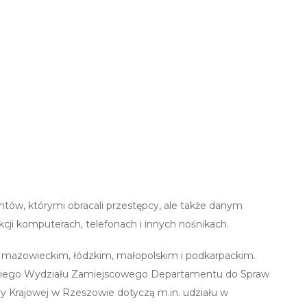
ntów, którymi obracali przestępcy, ale także danym
cji komputerach, telefonach i innych nośnikach.
oj. mazowieckim, łódzkim, małopolskim i podkarpackim.
ackiego Wydziału Zamiejscowego Departamentu do Spraw
ry Krajowej w Rzeszowie dotyczą m.in. udziału w