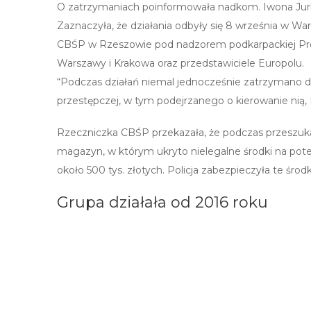
O zatrzymaniach poinformowała nadkom. Iwona Jurkie
Zaznaczyła, że działania odbyły się 8 września w Wars
CBŚP w Rzeszowie pod nadzorem podkarpackiej Prokur
Warszawy i Krakowa oraz przedstawiciele Europolu.
“Podczas działań niemal jednocześnie zatrzymano d
przestępczej, w tym podejrzanego o kierowanie nią, 
Rzeczniczka CBŚP przekazała, że podczas przeszuka
magazyn, w którym ukryto nielegalne środki na pote
około 500 tys. złotych. Policja zabezpieczyła te środ
Grupa działała od 2016 roku