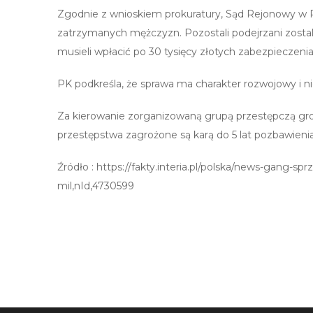
Zgodnie z wnioskiem prokuratury, Sąd Rejonowy w
zatrzymanych mężczyzn. Pozostali podejrzani zostali
musieli wpłacić po 30 tysięcy złotych zabezpieczen
PK podkreśla, że sprawa ma charakter rozwojowy i n
Za kierowanie zorganizowaną grupą przestępczą groz
przestępstwa zagrożone są karą do 5 lat pozbawienia
Źródło : https://fakty.interia.pl/polska/news-gang-sp
mil,nId,4730599
Post
nawigacji