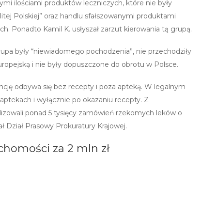
mi ilościami produktów leczniczych, które nie były
tej Polskiej” oraz handlu sfałszowanymi produktami
. Ponadto Kamil K. usłyszał zarzut kierowania tą grupą.
 grupa były “niewiadomego pochodzenia”, nie przechodziły
ropejską i nie były dopuszczone do obrotu w Polsce.
encję odbywa się bez recepty i poza apteką. W legalnym
ptekach i wyłącznie po okazaniu recepty. Z
alizowali ponad 5 tysięcy zamówień rzekomych leków o
ał Dział Prasowy Prokuratury Krajowej.
chomości za 2 mln zł