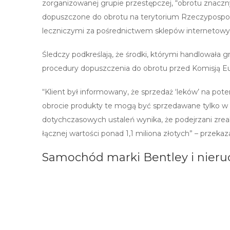
zorganizowanej grupie przestępczej, “obrotu znaczny
dopuszczone do obrotu na terytorium Rzeczypospoli
leczniczymi za pośrednictwem sklepów internetowych
Śledczy podkreślają, że środki, którymi handlowała
procedury dopuszczenia do obrotu przed Komisją Eu
“Klient był informowany, że sprzedaż ‘leków’ na pot
obrocie produkty te mogą być sprzedawane tylko w a
dotychczasowych ustaleń wynika, że podejrzani zre
łącznej wartości ponad 1,1 miliona złotych” – przekaz
Samochód marki Bentley i nieru