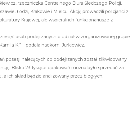
wicz, rzeczniczka Centralnego Biura Śledczego Policji.
zawie, Łodzi, Krakowie i Mielcu. Akcję prowadzili policjanci z
atury Krajowej, ale wspierali ich funkcjonariusze z
ziesięć osób podejrzanych o udział w zorganizowanej grupie
Kamila K.” – podała nadkom. Jurkiewicz.
ń posesji należących do podejrzanych został zlikwidowany
ncję. Blisko 23 tysiące opakowań można było sprzedać za
ki, a ich skład będzie analizowany przez biegłych.