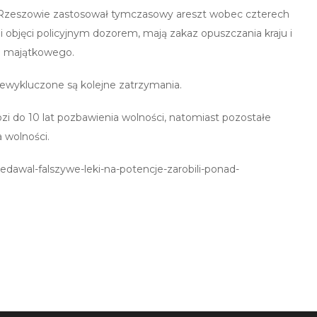
 Rzeszowie zastosował tymczasowy areszt wobec czterech
 objęci policyjnym dozorem, mają zakaz opuszczania kraju i
ia majątkowego.
iewykluczone są kolejne zatrzymania.
i do 10 lat pozbawienia wolności, natomiast pozostałe
 wolności.
rzedawal-falszywe-leki-na-potencje-zarobili-ponad-