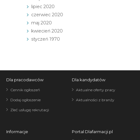
lipiec 2020
czerwiec 2020
maj 2020
kwiecień 2020
styczeń 1970
Dla pracodawców
Dla kandydatów
Cennik ogłoszeń
Aktualne oferty pracy
Dodaj ogłoszenie
Aktualności z branży
Zleć usługę rekrutacji
Informacje
Portal Dlafarmacji.pl