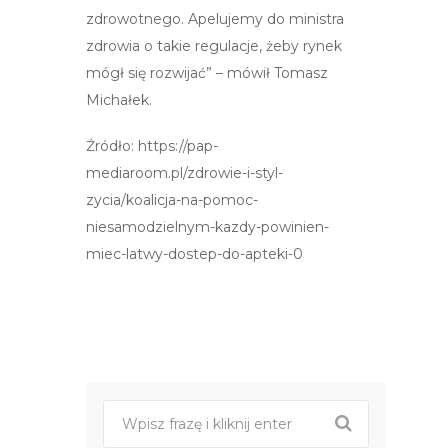
zdrowotnego. Apelujemy do ministra
zdrowia o takie regulacje, żeby rynek
mógł się rozwijać” – mówił Tomasz
Michałek.
Źródło: https://pap-
mediaroom.pl/zdrowie-i-styl-
zycia/koalicja-na-pomoc-
niesamodzielnym-kazdy-powinien-
miec-latwy-dostep-do-apteki-0
Post
nawigacji