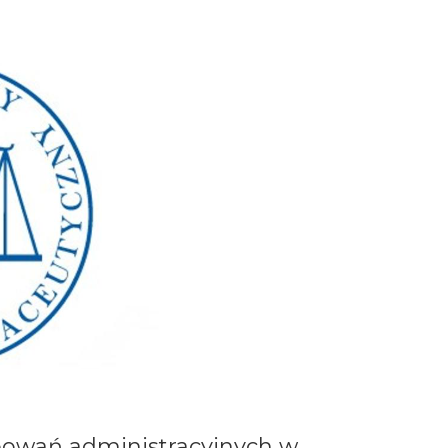
powań administracyjnych w