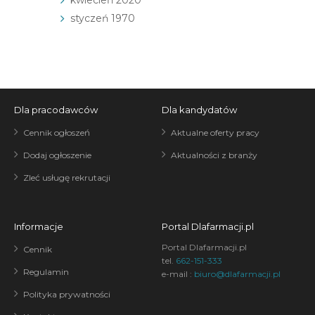
kwiecień 2020
styczeń 1970
Dla pracodawców
Dla kandydatów
Cennik ogłoszeń
Aktualne oferty pracy
Dodaj ogłoszenie
Aktualności z branży
Zleć usługę rekrutacji
Informacje
Portal Dlafarmacji.pl
Portal Dlafarmacji.pl
Cennik
tel.
662-151-333
Regulamin
e-mail :
biuro@dlafarmacji.pl
Polityka prywatności