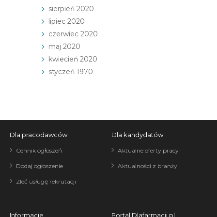
sierpień 2020
lipiec 2020
czerwiec 2020
maj 2020
kwiecień 2020
styczeń 1970
Dla pracodawców
Dla kandydatów
Cennik ogłoszeń
Aktualne oferty pracy
Dodaj ogłoszenie
Aktualności z branży
Zleć usługę rekrutacji
Informacje
Portal Dlafarmacji.pl