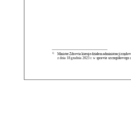
Post
nawigacji