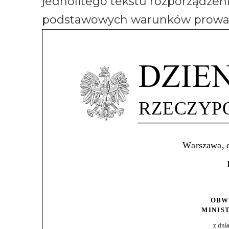
jednolitego tekstu rozporządzen
podstawowych warunków prowad