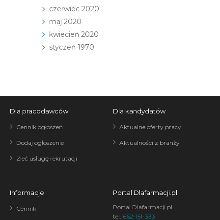
czerwiec 2020
maj 2020
kwiecień 2020
styczeń 1970
Dla pracodawców
Dla kandydatów
Cennik ogłoszeń
Aktualne oferty pracy
Dodaj ogłoszenie
Aktualności z branży
Zleć usługę rekrutacji
Informacje
Portal Dlafarmacji.pl
Portal Dlafarmacji.pl
Cennik
tel.
662-151-333