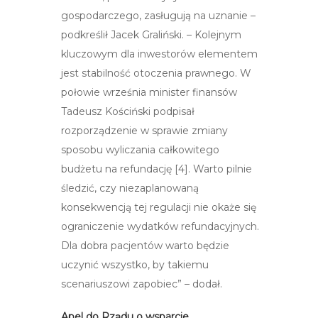
gospodarczego, zasługują na uznanie –
podkreślił Jacek Graliński. – Kolejnym
kluczowym dla inwestorów elementem
jest stabilność otoczenia prawnego. W
połowie września minister finansów
Tadeusz Kościński podpisał
rozporządzenie w sprawie zmiany
sposobu wyliczania całkowitego
budżetu na refundację [4]. Warto pilnie
śledzić, czy niezaplanowaną
konsekwencją tej regulacji nie okaże się
ograniczenie wydatków refundacyjnych.
Dla dobra pacjentów warto będzie
uczynić wszystko, by takiemu
scenariuszowi zapobiec” – dodał.
Apel do Rządu o wsparcie