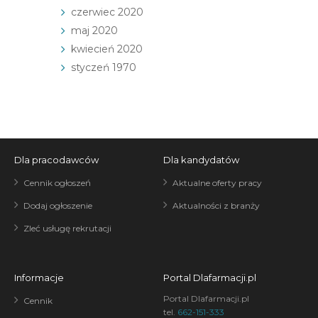
czerwiec 2020
maj 2020
kwiecień 2020
styczeń 1970
Dla pracodawców
Dla kandydatów
Cennik ogłoszeń
Aktualne oferty pracy
Dodaj ogłoszenie
Aktualności z branży
Zleć usługę rekrutacji
Informacje
Portal Dlafarmacji.pl
Portal Dlafarmacji.pl
Cennik
tel.
662-151-333